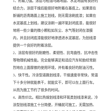
1、附着力强。涂层与柏油马路地面、水泥地面有良好的
结合力，涂层干燥后能很好地附着在基底上。如果是在
新铺的沥青路面上施工划线，则无需涂刷底漆；如果在
水泥基底上划线，建议涂刷一遍环氧封闭底漆，能很好
地将一些少量的微小颗粒如灰尘、水气等封闭在漆膜
内，并且封闭底漆能很好地渗透进水泥基层，为划线漆
提供一个良好的附着涂层。
2、涂层有很好的耐磨性、柔韧性、抗弯曲性、抗冲击性
等物理机械性能。完全能够满足和适应汽车轮胎经常剧
烈地在上面摩擦的使用环境，并有着良好的耐油污性。
3、快干性。冷涂型道路划线漆，干燥速度非常快，常温
下十多分钟就能表干，就能实干，即可以在上面行车。
从而为施工节约了很多的时间。
4、高性价比。相比热熔划线漆和环氧类划线漆来说，冷
涂型划线漆施工十分简便，开桶就可施工，无需加热、