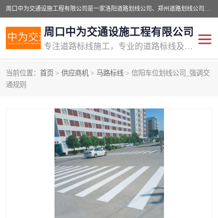
周口中为交通设施工程有限公司是一家洛阳道路划线公司、郑州道路划线公司、平顶山道路车位划线公司、开封车位划线公司、许昌道路车位划线公司、漯河道路车位划线公司，公司始终坚持“诚信、匠心、专注”的宗旨；我们的经营理念是：的服务。
周口中为交通设施工程有限公司
专注道路标线施工，专业的道路标线及交通设施施工服务商!
当前位置：
首页
>
供应商机
>
马路标线
> 信阳车位划线公司_强调交
交通道路标线
公路道路划线
通规则
道路标线划线
马路标线
道路标线
道路划线