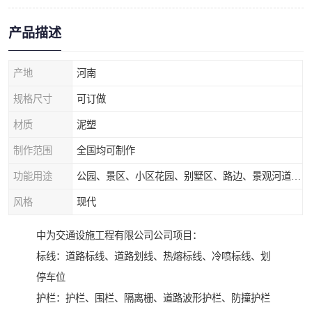
产品描述
产地
河南
规格尺寸
可订做
材质
泥塑
制作范围
全国均可制作
功能用途
公园、景区、小区花园、别墅区、路边、景观河道、水库堤坝、市政桥梁、公路交通和园林景观装饰工程等
风格
现代
中为交通设施工程有限公司公司项目：
标线：道路标线、道路划线、热熔标线、冷喷标线、划
停车位
护栏：护栏、围栏、隔离栅、道路波形护栏、防撞护栏