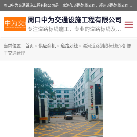
周口中为交通设施工程有限公司是一家洛阳道路划线公司、郑州道路划线公司、平顶山道路车位划线公司、开封车位划线公司、许昌道路车位划线公司、漯河道路车位划线公司，公司始终坚持“诚信、匠心、专注”的宗旨；我们的经营理念是：的服务。
周口中为交通设施工程有限公司
专注道路标线施工，专业的道路标线及交通设施施工服务商!
当前位置：
首页
>
供应商机
>
道路划线
> 漯河道路划线标线价格 便
交通道路标线
公路道路划线
于交通管理
道路标线划线
马路标线
道路标线
道路划线