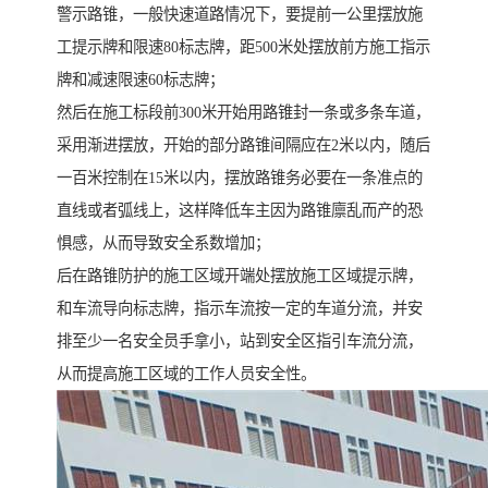
警示路锥，一般快速道路情况下，要提前一公里摆放施
工提示牌和限速80标志牌，距500米处摆放前方施工指示
牌和减速限速60标志牌；
然后在施工标段前300米开始用路锥封一条或多条车道，
采用渐进摆放，开始的部分路锥间隔应在2米以内，随后
一百米控制在15米以内，摆放路锥务必要在一条准点的
直线或者弧线上，这样降低车主因为路锥廪乱而产的恐
惧感，从而导致安全系数增加；
后在路锥防护的施工区域开端处摆放施工区域提示牌，
和车流导向标志牌，指示车流按一定的车道分流，并安
排至少一名安全员手拿小，站到安全区指引车流分流，
从而提高施工区域的工作人员安全性。