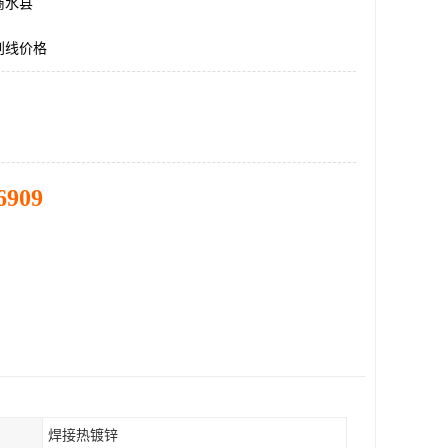
商水县
划线价格
6909
焊接热镀锌