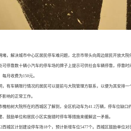
拥堵，解决城市中心区居民停车难问题，北京市带头向周边居民开放大院
处可停靠数十辆小汽车的停车场的牌子上提示可供社会车辆停靠，停靠时间是
，每月收费为150元。
明，有车辆限行情况的居民可以提前与大院管理方联系，以便为其安排一
不影响的正常工作。
市槐柏树大院所在的西城区了解到，全区机动车为41.2万辆，停车位缺口
建、鼓励单位和居民小区实施错时停车等措施来缓解这一矛盾。
012西城区计划建设停车场18个，预计新增车位5477个。西城区鼓励单