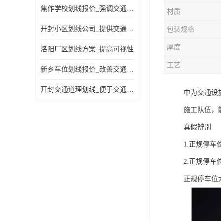
焦作学校划线报价_强调交通规则
材质
开封小区划线公司_提供交通信息
包装规格
厚度
洛阳厂区划线方案_提高可视性
工艺
新乡车位划线报价_改善交通效率
开封交通道理划线_便于交通管理
中为交通设
施工队伍，
真假辨别
1.正规停
2.正规停
正规停车位