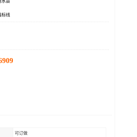
商水县
线标线
6909
可订做