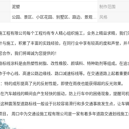
泥塑
制作范围
公园、景区、小区花园、别墅区、路边、景观河道、水库堤坝、市政桥梁、公路交通和园林景观装饰工程等
风格
施工程有限公司每个工程均有专人精心组织施工，业务上精益求精，我们
计与施工，积累了丰富的实践经验，在同行业中享有较高的度和声誉，并
您合作，我们将竭诚为您提供的！
路标线涂料是由热塑性树脂、改性橡胶、颜填料、特种助剂等组成。在追
作于中心线、高速公路边缘线、路口减速标线等。在交通道路上起着重要
性：特的成形提高了光的反射性能，即使在雨夜也能获得超的反光效果。
：在汽车越线的瞬间会产生轻快的振动，防上行车中的困倦现象，提醒司
：这种震荡型道路标线一般设于比较容易滑行和多交通事故发生点，让车
项目， 周口中为交通设施工程有限公司是一家有着多年道路交通划线施