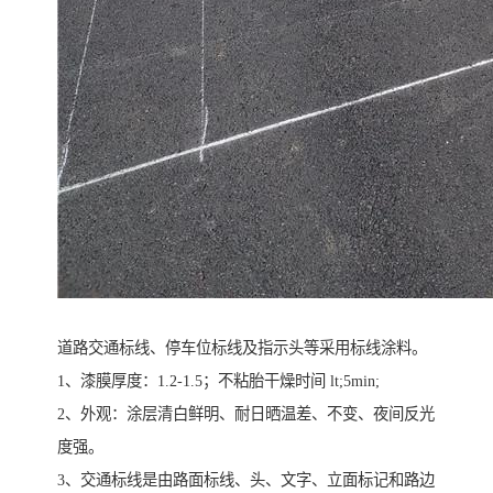
道路交通标线、停车位标线及指示头等采用标线涂料。
1、漆膜厚度：1.2-1.5；不粘胎干燥时间 lt;5min;
2、外观：涂层清白鲜明、耐日晒温差、不变、夜间反光
度强。
3、交通标线是由路面标线、头、文字、立面标记和路边