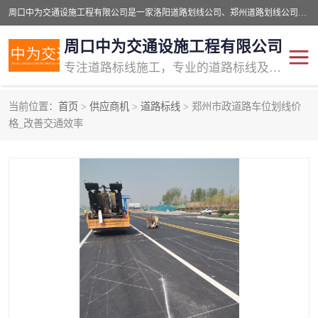
周口中为交通设施工程有限公司是一家洛阳道路划线公司、郑州道路划线公司、平顶山道路车位划线公司、开封车位划线公司、许昌道路车位划线公司、漯河道路车位划线公司，公司始终坚持“诚信、匠心、专注”的宗旨；我们的经营理念是：的服务。
周口中为交通设施工程有限公司
专注道路标线施工，专业的道路标线及交通设施施工服务商!
当前位置：
首页
>
供应商机
>
道路标线
> 郑州市政道路车位划线价
交通道路标线
公路道路划线
格_改善交通效率
道路标线划线
马路标线
道路标线
道路划线