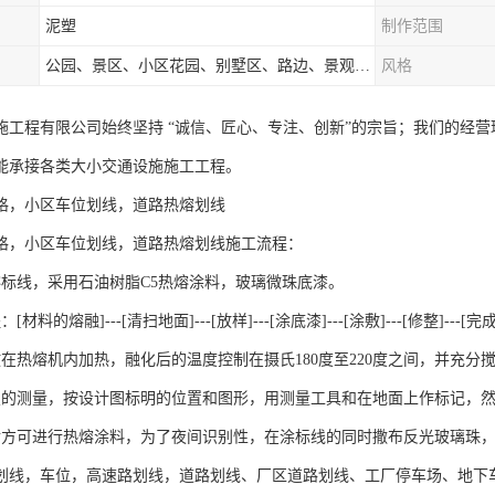
泥塑
制作范围
公园、景区、小区花园、别墅区、路边、景观河道、水库堤坝、市政桥梁、公路交通和园林景观装饰工程等
风格
施工程有限公司始终坚持 “诚信、匠心、专注、创新”的宗旨；我们的经
能承接各类大小交通设施施工工程。
格，小区车位划线，道路热熔划线
格，小区车位划线，道路热熔划线施工流程：
熔标线，采用石油树脂C5热熔涂料，玻璃微珠底漆。
材料的熔融]---[清扫地面]---[放样]---[涂底漆]---[涂敷]---[修整]---[完
放在热熔机内加热，融化后的温度控制在摄氏180度至220度之间，并充分搅
置的测量，按设计图标明的位置和图形，用测量工具和在地面上作标记，
后方可进行热熔涂料，为了夜间识别性，在涂标线的同时撒布反光玻璃珠，标线
划线，车位，高速路划线，道路划线、厂区道路划线、工厂停车场、地下