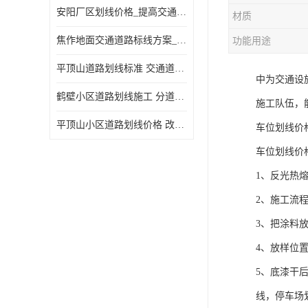
安阳厂区划线价格_提高交通安全
材质
焦作地面交通道路标线方案_强调交通规则
功能用途
平顶山道路划线标准 交通道路标线 提供可变车道指示
中为交通设
鹤壁小区道路划线施工 分道线 改善交通效率
施工队伍，
平顶山小区道路划线价格 改善交通效率
车位划线价
车位划线价
1、反光热
2、施工流程：[
3、把涂料
4、放样位
5、底漆干
线，停车场