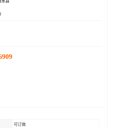
商水县
价
6909
可订做