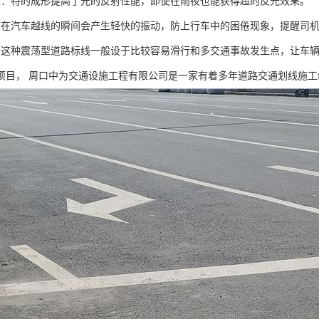
性：特的成形提高了光的反射性能，即使在雨夜也能获得超的反光效果。
：在汽车越线的瞬间会产生轻快的振动，防上行车中的困倦现象，提醒司
：这种震荡型道路标线一般设于比较容易滑行和多交通事故发生点，让车
项目， 周口中为交通设施工程有限公司是一家有着多年道路交通划线施