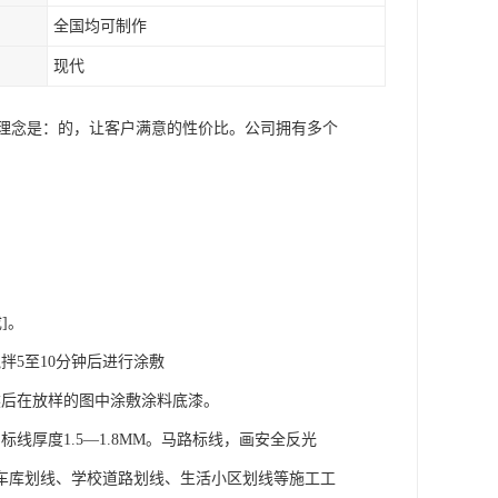
全国均可制作
现代
营理念是：的，让客户满意的性价比。公司拥有多个
成]。
拌5至10分钟后进行涂敷
然后在放样的图中涂敷涂料底漆。
厚度1.5—1.8MM。马路标线，画安全反光
车库划线、学校道路划线、生活小区划线等施工工