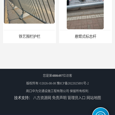
悬臂式标志杆
F型悬臂式交通标志杆
您是第
4886497
位访客
版权所有 ©2026-08-08
豫ICP备2022025891号-2
周口中为交通设施工程有限公司
保留所有权利.
技术支持：
八方资源网
免责声明
管理员入口
网站地图
道路交通标志牌
道路交通标志标线