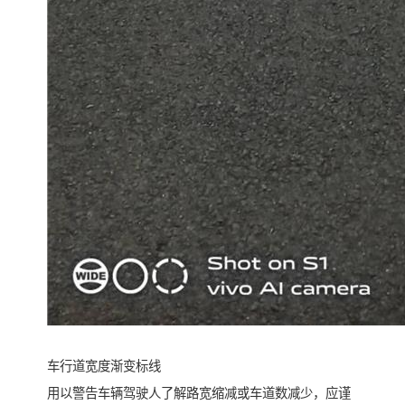
车行道宽度渐变标线
用以警告车辆驾驶人了解路宽缩减或车道数减少，应谨