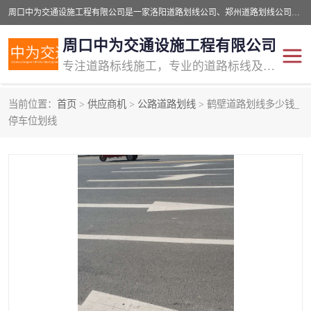
周口中为交通设施工程有限公司是一家洛阳道路划线公司、郑州道路划线公司、平顶山道路车位划线公司、开封车位划线公司、许昌道路车位划线公司、漯河道路车位划线公司，公司始终坚持“诚信、匠心、专注”的宗旨；我们的经营理念是：的服务。
周口中为交通设施工程有限公司
专注道路标线施工，专业的道路标线及交通设施施工服务商!
当前位置：
首页
>
供应商机
>
公路道路划线
> 鹤壁道路划线多少钱_
交通道路标线
公路道路划线
停车位划线
道路标线划线
马路标线
道路标线
道路划线