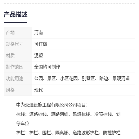
产品描述
产地
河南
规格尺寸
可订做
材质
泥塑
制作范围
全国均可制作
功能用途
公园、景区、小区花园、别墅区、路边、景观河道、水库堤坝、市政桥梁、公路交通和园林景观装饰工程等
风格
现代
中为交通设施工程有限公司公司项目：
标线：道路标线、道路划线、热熔标线、冷喷标线、划
停车位
护栏：护栏、围栏、隔离栅、道路波形护栏、防撞护栏