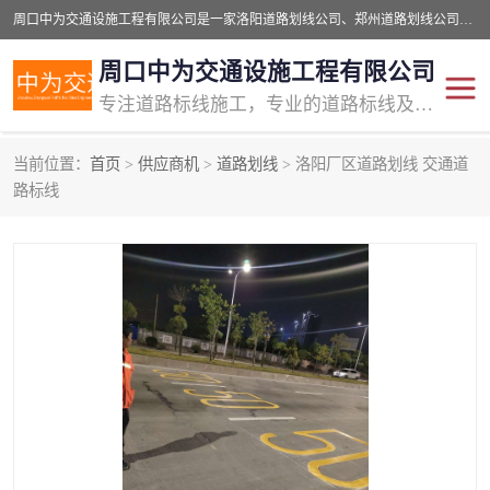
周口中为交通设施工程有限公司是一家洛阳道路划线公司、郑州道路划线公司、平顶山道路车位划线公司、开封车位划线公司、许昌道路车位划线公司、漯河道路车位划线公司，公司始终坚持“诚信、匠心、专注”的宗旨；我们的经营理念是：的服务。
周口中为交通设施工程有限公司
专注道路标线施工，专业的道路标线及交通设施施工服务商!
当前位置：
首页
>
供应商机
>
道路划线
> 洛阳厂区道路划线 交通道
交通道路标线
公路道路划线
路标线
道路标线划线
马路标线
道路标线
道路划线