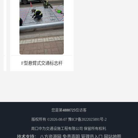
F型悬臂式交通标志杆
道路交通标志牌
您是第
4880725
位访客
版权所有 ©2026-08-07
豫ICP备2022025891号-2
周口中为交通设施工程有限公司
保留所有权利.
技术支持：
八方资源网
免责声明
管理员入口
网站地图