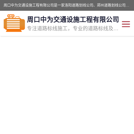
周口中为交通设施工程有限公司是一家洛阳道路划线公司、郑州道路划线公司、平顶山道路车位划线公司、开封车位划线公司、许昌道路车位划线公司、漯河道路车位划线公司，公司始终坚持“诚信、匠心、专注”的宗旨；我们的经营理念是：的服务。
周口中为交通设施工程有限公司
专注道路标线施工，专业的道路标线及交通设施施工服务商!