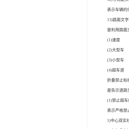
表示车辆的
13)路面文
是利用路面
(1)速度
(2)大型车
(3)小型车
(4)超车道
折叠禁止标
是告示道路
(1)禁止超
表示严格禁
1)中心双实