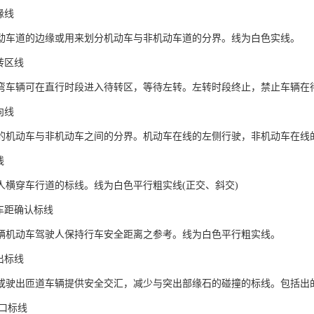
缘线
动车道的边缘或用来划分机动车与非机动车道的分界。线为白色实线。
转区线
弯车辆可在直行时段进入待转区，等待左转。左转时段终止，禁止车辆在
向线
的机动车与非机动车之间的分界。机动车在线的左侧行驶，非机动车在线
线
人横穿车行道的标线。线为白色平行粗实线(正交、斜交)
车距确认标线
辆机动车驾驶人保持行车安全距离之参考。线为白色平行粗实线。
出标线
或驶出匝道车辆提供安全交汇，减少与突出部缘石的碰撞的标线。包括出
出口标线