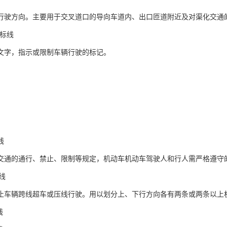
行驶方向。主要用于交叉道口的导向车道内、出口匝道附近及对渠化交通
字标线
文字，指示或限制车辆行驶的标记。
线
交通的通行、禁止、限制等规定，机动车机动车驾驶人和行人需严格遵守
车线
止车辆跨线超车或压线行驶。用以划分上、下行方向各有两条或两条以上
线