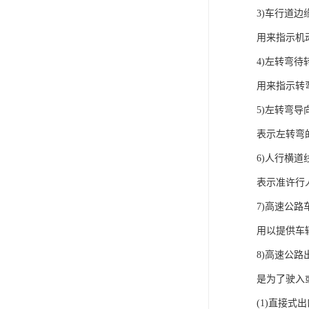
3)车行道边
用来指示机
4)左转弯待
用来指示转
5)左转弯导
表示左转弯
6)人行横道
表示准许行
7)高速公路
用以提供车
8)高速公路
是为了驶入
(1)直接式