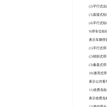
(2)平行式
(3)直接式
(4)平行式
9)停车位标
表示车辆停
(1)平行式
(2)倾斜式
(3)垂直式
10)港湾式
表示公共客
11)收费岛
表示收费岛
12)导向箭头