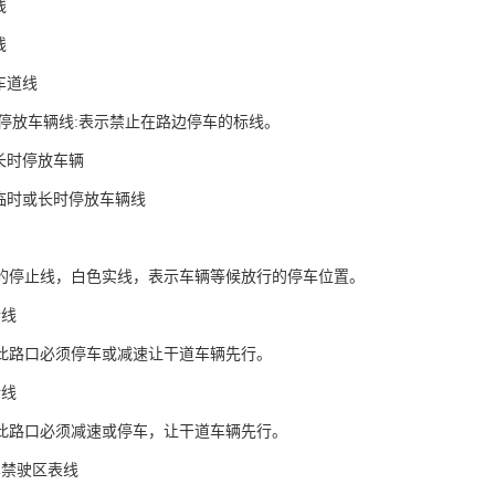
线
线
车道线
边停放车辆线:表示禁止在路边停车的标线。
长时停放车辆
边临时或长时停放车辆线
的停止线，白色实线，表示车辆等候放行的停车位置。
行线
此路口必须停车或减速让干道车辆先行。
行线
此路口必须减速或停车，让干道车辆先行。
车禁驶区表线