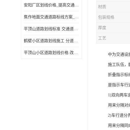
安阳厂区划线价格_提高交通安全
材质
焦作地面交通道路标线方案_强调交通规则
包装规格
厚度
平顶山道路划线标准 交通道路标线 提供可变车道指示
工艺
鹤壁小区道路划线施工 分道线 改善交通效率
平顶山小区道路划线价格 改善交通效率
中为交通设
施工队伍，
折叠指示标
是指示车行
1)双向两车
用来分隔对
2)车行道分
用来分隔同