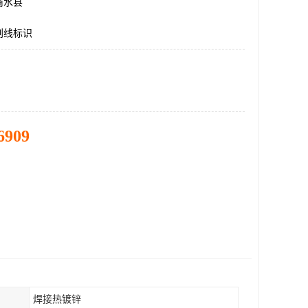
商水县
划线标识
6909
焊接热镀锌