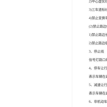
2)中心虚实
3)三车道标
4)禁止变换
(2)禁止路
1)禁止路边
2)禁止路
3、停止线
信号灯路口
4、停车让
表示车辆在
5、减速让
表示车辆在
6、非机动