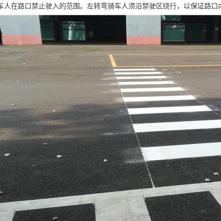
车人在路口禁止驶入的范围。左转弯骑车人须沿禁驶区绕行，以保证路口