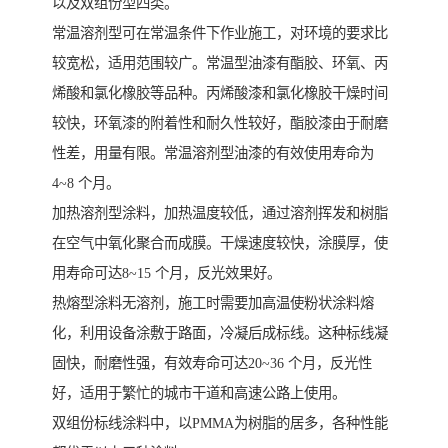
以及双组份型四类。
常温溶剂型可在常温条件下作业施工，对环境的要求比
较宽松，适用范围较广。常温型油漆有酯胶、环氧、丙
烯酸和氯化橡胶等品种。丙烯酸漆和氯化橡胶干燥时间
较快，环氧漆的附着性和耐久性较好，酯胶漆由于耐磨
性差，用量有限。常温溶剂型油漆的有效使用寿命为
4~8 个月。
加热溶剂型涂料，加热温度较低，通过溶剂挥发和树脂
在空气中氧化聚合而成膜。干燥速度较快，涂膜厚，使
用寿命可达8~15 个月，反光效果好。
热熔型涂料无溶剂，施工时需要加高温使粉状涂料熔
化，利用设备涂敷于路面，冷凝后成标线。这种标线凝
固快，耐磨性强，有效寿命可达20~36 个月，反光性
好，适用于繁忙的城市干道和高速公路上使用。
双组份标线涂料中，以PMMA为树脂的居多，各种性能