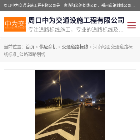
周口中为交通设施工程有限公司是一家洛阳道路划线公司、郑州道路划线公司、平顶山道路车位划线公司、开封车位划线公司、许昌道路车位划线公司、漯河道路车位划线公司，公司始终坚持“诚信、匠心、专注”的宗旨；我们的经营理念是：的服务。
周口中为交通设施工程有限公司
专注道路标线施工，专业的道路标线及交通设施施工服务商!
当前位置：
首页
>
供应商机
>
交通道路标线
> 河南地面交通道路标
交通道路标线
公路道路划线
线标准_公路道路划线
道路标线划线
马路标线
道路标线
道路划线