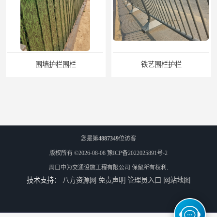
铁艺围栏护栏
悬臂式标志杆
您是第
4887349
位访客
版权所有 ©2026-08-08
豫ICP备2022025891号-2
周口中为交通设施工程有限公司
保留所有权利.
技术支持：
八方资源网
免责声明
管理员入口
网站地图
F型悬臂式交通标志杆
道路交通标志牌