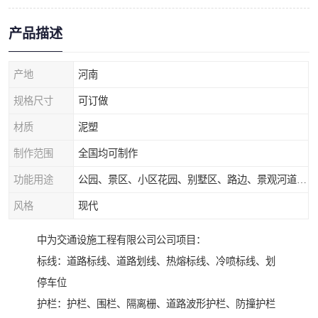
产品描述
产地
河南
规格尺寸
可订做
材质
泥塑
制作范围
全国均可制作
功能用途
公园、景区、小区花园、别墅区、路边、景观河道、水库堤坝、市政桥梁、公路交通和园林景观装饰工程等
风格
现代
中为交通设施工程有限公司公司项目：
标线：道路标线、道路划线、热熔标线、冷喷标线、划
停车位
护栏：护栏、围栏、隔离栅、道路波形护栏、防撞护栏