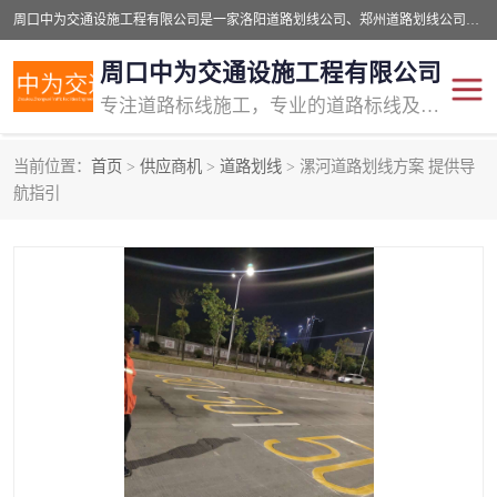
周口中为交通设施工程有限公司是一家洛阳道路划线公司、郑州道路划线公司、平顶山道路车位划线公司、开封车位划线公司、许昌道路车位划线公司、漯河道路车位划线公司，公司始终坚持“诚信、匠心、专注”的宗旨；我们的经营理念是：的服务。
周口中为交通设施工程有限公司
专注道路标线施工，专业的道路标线及交通设施施工服务商!
当前位置：
首页
>
供应商机
>
道路划线
> 漯河道路划线方案 提供导
交通道路标线
公路道路划线
航指引
道路标线划线
马路标线
道路标线
道路划线