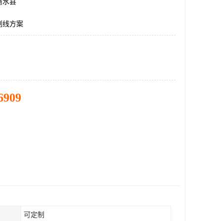
商水县
划线方案
6909
可定制