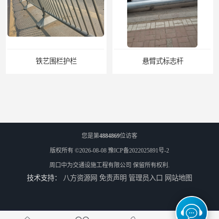
悬臂式标志杆
F型悬臂式交通标志杆
您是第
4884869
位访客
版权所有 ©2026-08-08
豫ICP备2022025891号-2
周口中为交通设施工程有限公司
保留所有权利.
技术支持：
八方资源网
免责声明
管理员入口
网站地图
道路交通标志牌
道路交通标志标线