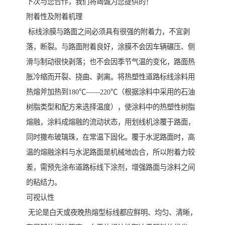
下次与您合作，我们将竭诚为您提供的！
附着性及附着机理
标线涂膜与路面之间必须具有很强的附着力，不宜剥
落，断裂。与路面附着良好，涂膜不会因车辆碾压、侧
滑与制动很快剥落；也不会因季节气温的变化，路面热
胀冷缩而开裂、挠曲、剥离。将热塑性道路标线涂料用
热熔斧加热到180℃——220℃（根据涂料中采用的石油
树脂类型和配方来选择温度），使涂料中的热塑性树脂
熔融，涂料成熔融的流动状态，用划线机涂覆于路面，
同时撒布玻璃珠，在常温下固化。覆于水泥路面时，高
温的熔融涂料与水泥路面是机械地齿合，所以附着力较
差，需预先涂布道路标线下涂剂，增强路面与涂料之间
的粘结力。
可视认性
无论是白天或夜晚热熔型标线都应鲜明、均匀、清晰，