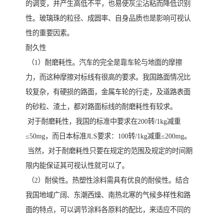
的调变，并产生高低不平，也易使灰尘沾粘而降低识别
性。玻璃珠的粒径、成圆率、自身品质也是影响可视认
性的重要因素。
耐久性
（1）耐磨耗性。汽车的完全是靠车轮与地面的摩擦
力，而这种摩擦对标线有很高的要求。我国路面情况比
较复杂，有硬损的路面，金属车轮的行走，及道路表面
的砂粒、渣土，都对路面标线的耐磨耗性有较求。
对于耐磨耗性，我国的标准中要求在200转/1kg减重
≤50mg，而日本标准JLS要求：100转/1kg减重≤200mg。
当然，对于耐磨耗性只要在规定的范围及规定的时间期
限内能保证其可视认性就可以了。
（2）耐侯性。热塑性涂料需具有优良的耐侯性。结合
我国地域广阔、东潮西燥、南热北寒的气候多样性和路
面的特点，可以调节涂料各原料的配比，来适应不同的