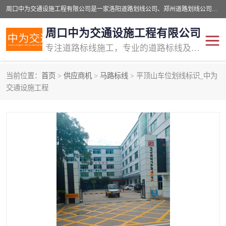
周口中为交通设施工程有限公司是一家洛阳道路划线公司、郑州道路划线公司、平顶山道路车位划线公司、开封车位划线公司、许昌道路车位划线公司、漯河道路车位划线公司，公司始终坚持“诚信、匠心、专注”的宗旨；我们的经营理念是：的服务。
周口中为交通设施工程有限公司
专注道路标线施工，专业的道路标线及交通设施施工服务商!
当前位置：
首页
>
供应商机
>
马路标线
> 平顶山车位划线标识_中为
交通道路标线
公路道路划线
交通设施工程
道路标线划线
马路标线
道路标线
道路划线