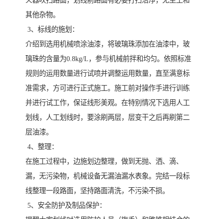
火器吹扫路面，划线前路面有必要打扫洁净，无尘土和
其他杂物。
3、标线的施划：
介绍到选用机械喷涂油漆，将玻璃珠添加在油漆中，玻
璃珠的含量为0.8kg/L，参与机械前拌和均匀。依照标准
规则的运用数量进行试喷并调整运用数量，直至满意标
准需求，方可进行正式施工。施工前对操作手进行训练
并进行试工作，保证线形美观。在特别情况下选用人工
划线，人工划线时，要涂刷两层，层变干之后再刷第二
层油漆。
4、整理：
在施工过程中，边施划边整理，做到无抛、洒、滴、
漏，无污染物，机械设备无漏油漏水表象。完结一段标
线整理一段路面，坚持路面清洗，不污染不损。
5、安全防护及制品保护：