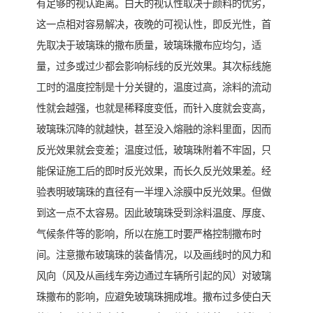
有足够的视认距离。白天的视认性取决于颜料的优劣，
这一点相对容易解决，夜晚的可视认性，即反光性，首
先取决于玻璃珠的撒布质量，玻璃珠撒布应均匀，适
量，过多或过少都会影响标线的反光效果。其次标线施
工时的温度控制是十分关键的，温度过高，涂料的流动
性就会越强，也就是稀释度变低，而针入度就会变高，
玻璃珠沉降的就越快，甚至没入熔融的涂料里面，因而
反光效果就会变差；温度过低，玻璃珠附着不牢固，只
能保证施工后的即时反光效果，而长久反光效果差。经
验表明玻璃珠的直径有一半埋入涂膜中反光效果。但做
到这一点不太容易。因此玻璃珠受到涂料温度、厚度、
气候条件等的影响，所以在施工时要严格控制撒布时
间。注意撒布玻璃珠的装备情况，以及画线时的风力和
风向（风及从画线车旁边通过车辆所引起的风）对玻璃
珠撒布的影响，应避免玻璃珠拥成堆。撒布过多使白天