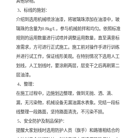
其他杂物。
3、标线的施划：
介绍到选用机械喷涂油漆，将玻璃珠添加在油漆中，玻
璃珠的含量为0.8kg/L，参与机械前拌和均匀。依照标准
规则的运用数量进行试喷并调整运用数量，直至满意标
准需求，方可进行正式施工。施工前对操作手进行训练
并进行试工作，保证线形美观。在特别情况下选用人工
划线，人工划线时，要涂刷两层，层变干之后再刷第二
层油漆。
4、整理：
在施工过程中，边施划边整理，做到无抛、洒、滴、
漏，无污染物，机械设备无漏油漏水表象。完结一段标
线整理一段路面，坚持路面清洗，不污染不损。
5、安全防护及制品保护：
提醒大家划线时选用防护人员（旗手）和路锥相结合的