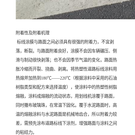
附着性及附着机理
标线涂膜与路面之间必须具有很强的附着力，不宜剥
落，断裂。与路面附着良好，涂膜不会因车辆碾压、侧
滑与制动很快剥落；也不会因季节气温的变化，路面热
胀冷缩而开裂、挠曲、剥离。将热塑性道路标线涂料用
热熔斧加热到180℃——220℃（根据涂料中采用的石油
树脂类型和配方来选择温度），使涂料中的热塑性树脂
熔融，涂料成熔融的流动状态，用划线机涂覆于路面，
同时撒布玻璃珠，在常温下固化。覆于水泥路面时，高
温的熔融涂料与水泥路面是机械地齿合，所以附着力较
差，需预先涂布道路标线下涂剂，增强路面与涂料之间
的粘结力。