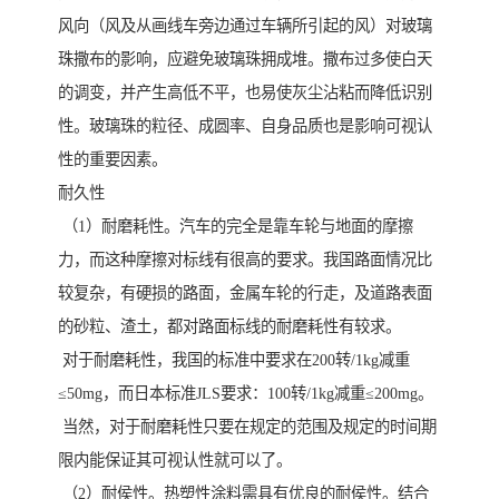
风向（风及从画线车旁边通过车辆所引起的风）对玻璃
珠撒布的影响，应避免玻璃珠拥成堆。撒布过多使白天
的调变，并产生高低不平，也易使灰尘沾粘而降低识别
性。玻璃珠的粒径、成圆率、自身品质也是影响可视认
性的重要因素。
耐久性
（1）耐磨耗性。汽车的完全是靠车轮与地面的摩擦
力，而这种摩擦对标线有很高的要求。我国路面情况比
较复杂，有硬损的路面，金属车轮的行走，及道路表面
的砂粒、渣土，都对路面标线的耐磨耗性有较求。
对于耐磨耗性，我国的标准中要求在200转/1kg减重
≤50mg，而日本标准JLS要求：100转/1kg减重≤200mg。
当然，对于耐磨耗性只要在规定的范围及规定的时间期
限内能保证其可视认性就可以了。
（2）耐侯性。热塑性涂料需具有优良的耐侯性。结合