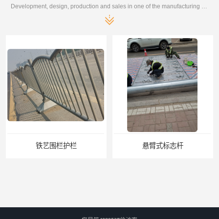
Development, design, production and sales in one of the manufacturing enterprises
铁艺围栏护栏
悬臂式标志杆