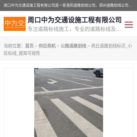
周口中为交通设施工程有限公司是一家洛阳道路划线公司、郑州道路划线公司、平顶山道路车位划线公司、开封车位划线公司、许昌道路车位划线公司、漯河道路车位划线公司，公司始终坚持“诚信、匠心、专注”的宗旨；我们的经营理念是：的服务。
周口中为交通设施工程有限公司
专注道路标线施工，专业的道路标线及交通设施施工服务商!
当前位置：
首页
>
供应商机
>
公路道路划线
> 商丘道路划线标识_小
交通道路标线
公路道路划线
区标线_提高可视性
道路标线划线
马路标线
道路标线
道路划线