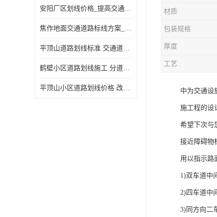
安阳厂区划线价格_提高交通安全
材质
焦作地面交通道路标线方案_强调交通规则
包装规格
厚度
平顶山道路划线标准 交通道路标线 提供可变车道指示
工艺
鹤壁小区道路划线施工 分道线 改善交通效率
平顶山小区道路划线价格 改善交通效率
中为交通设
施工程的设
希望下次与
接近障碍物
用以指示路
1)双车道中
2)四车道中
3)同方向