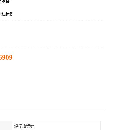
商水县
划线标识
6909
焊接热镀锌