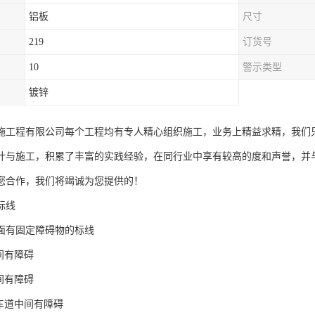
铝板
尺寸
219
订货号
10
警示类型
镀锌
施工程有限公司每个工程均有专人精心组织施工，业务上精益求精，我们
计与施工，积累了丰富的实践经验，在同行业中享有较高的度和声誉，并
您合作，我们将竭诚为您提供的！
标线
面有固定障碍物的标线
间有障碍
间有障碍
二车道中间有障碍