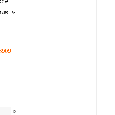
商水县
位划线厂家
6909
12