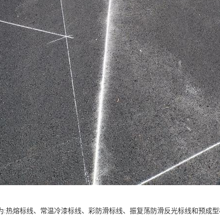
为:热熔标线、常温冷漆标线、彩防滑标线、振复荡防滑反光标线和预成型