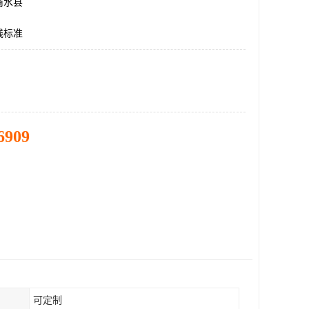
商水县
线标准
6909
可定制