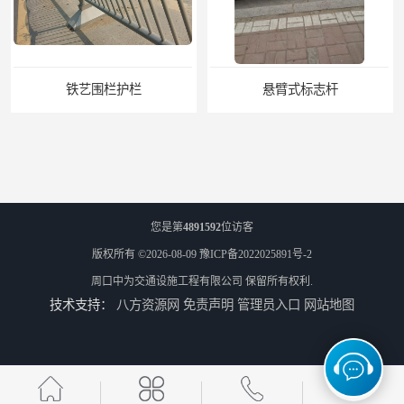
铁艺围栏护栏
悬臂式标志杆
您是第
4891592
位访客
版权所有 ©2026-08-09
豫ICP备2022025891号-2
周口中为交通设施工程有限公司
保留所有权利.
技术支持：
八方资源网
免责声明
管理员入口
网站地图
F型悬臂式交通标志杆
道路交通标志牌