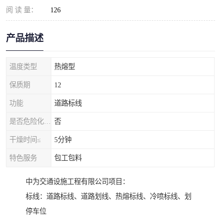
阅 读 量：
126
产品描述
温度类型
热熔型
保质期
12
功能
道路标线
是否危险化学品
否
干燥时间≤
5分钟
特色服务
包工包料
中为交通设施工程有限公司项目：
标线：道路标线、道路划线、热熔标线、冷喷标线、划
停车位