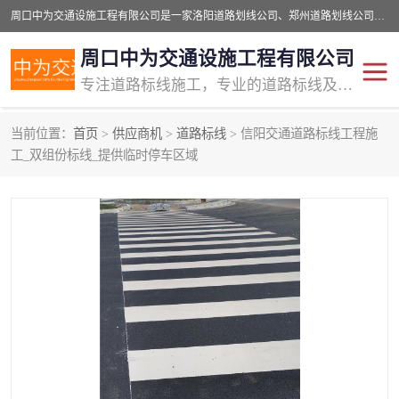
周口中为交通设施工程有限公司是一家洛阳道路划线公司、郑州道路划线公司、平顶山道路车位划线公司、开封车位划线公司、许昌道路车位划线公司、漯河道路车位划线公司，公司始终坚持“诚信、匠心、专注”的宗旨；我们的经营理念是：的服务。
周口中为交通设施工程有限公司
专注道路标线施工，专业的道路标线及交通设施施工服务商!
当前位置：
首页
>
供应商机
>
道路标线
> 信阳交通道路标线工程施
交通道路标线
公路道路划线
工_双组份标线_提供临时停车区域
道路标线划线
马路标线
道路标线
道路划线