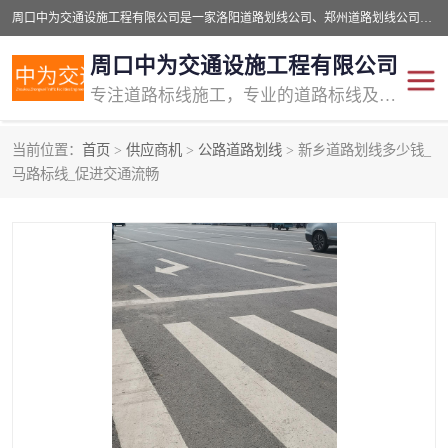
周口中为交通设施工程有限公司是一家洛阳道路划线公司、郑州道路划线公司、平顶山道路车位划线公司、开封车位划线公司、许昌道路车位划线公司、漯河道路车位划线公司，公司始终坚持“诚信、匠心、专注”的宗旨；我们的经营理念是：的服务。
周口中为交通设施工程有限公司
专注道路标线施工，专业的道路标线及交通设施施工服务商!
当前位置：
首页
>
供应商机
>
公路道路划线
> 新乡道路划线多少钱_
交通道路标线
公路道路划线
马路标线_促进交通流畅
道路标线划线
马路标线
道路标线
道路划线