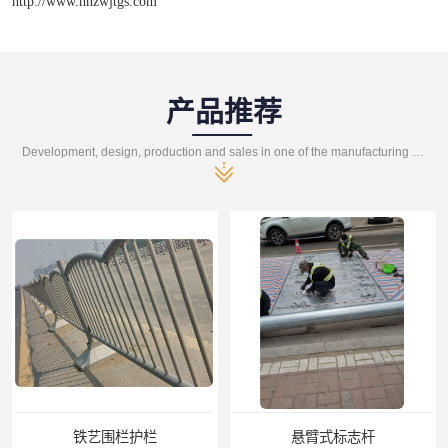
http://www.hnzwjtgs.com
产品推荐
Development, design, production and sales in one of the manufacturing enterprises
铁艺围栏护栏
悬臂式标志杆