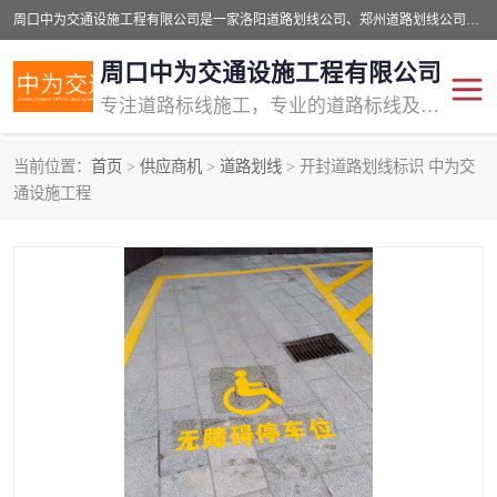
周口中为交通设施工程有限公司是一家洛阳道路划线公司、郑州道路划线公司、平顶山道路车位划线公司、开封车位划线公司、许昌道路车位划线公司、漯河道路车位划线公司，公司始终坚持“诚信、匠心、专注”的宗旨；我们的经营理念是：的服务。
周口中为交通设施工程有限公司
专注道路标线施工，专业的道路标线及交通设施施工服务商!
当前位置：
首页
>
供应商机
>
道路划线
> 开封道路划线标识 中为交
交通道路标线
公路道路划线
通设施工程
道路标线划线
马路标线
道路标线
道路划线