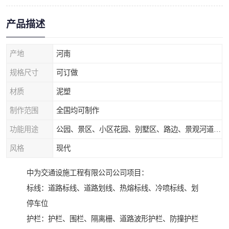
产品描述
产地
河南
规格尺寸
可订做
材质
泥塑
制作范围
全国均可制作
功能用途
公园、景区、小区花园、别墅区、路边、景观河道、水库堤坝、市政桥梁、公路交通和园林景观装饰工程等
风格
现代
中为交通设施工程有限公司公司项目：
标线：道路标线、道路划线、热熔标线、冷喷标线、划
停车位
护栏：护栏、围栏、隔离栅、道路波形护栏、防撞护栏