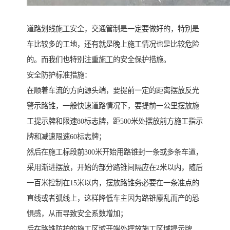
道路划线施工安全，交通管制是一定要做好的，特别是
车比较多的工地，还有就是晚上施工情况也是比较危险
的。而我们也特别注重施工的安全保护措施。
安全防护标准措施：
在顺着车流的方向源头端，要提前一定的距离摆放反光
警示路锥，一般快速道路情况下，要提前一公里摆放施
工提示牌和限速80标志牌，距500米处摆放前方施工指示
牌和减速限速60标志牌；
然后在施工标段前300米开始用路锥封一条或多条车道，
采用渐进摆放，开始的部分路锥间隔应在2米以内，随后
一百米控制在15米以内，摆放路锥务必要在一条准点的
直线或者弧线上，这样降低车主因为路锥廪乱而产的恐
惧感，从而导致安全系数增加；
后在路锥防护的施工区域开端处摆放施工区域提示牌，