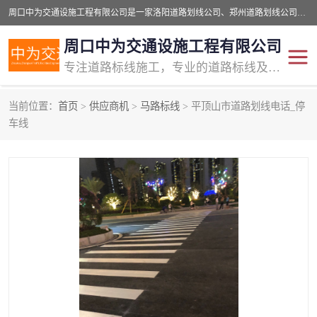
周口中为交通设施工程有限公司是一家洛阳道路划线公司、郑州道路划线公司、平顶山道路车位划线公司、开封车位划线公司、许昌道路车位划线公司、漯河道路车位划线公司，公司始终坚持“诚信、匠心、专注”的宗旨；我们的经营理念是：的服务。
周口中为交通设施工程有限公司
专注道路标线施工，专业的道路标线及交通设施施工服务商!
当前位置：
首页
>
供应商机
>
马路标线
> 平顶山市道路划线电话_停
交通道路标线
公路道路划线
车线
道路标线划线
马路标线
道路标线
道路划线