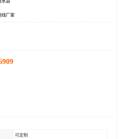
商水县
划线厂家
6909
可定制