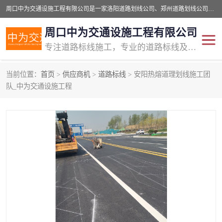
周口中为交通设施工程有限公司是一家洛阳道路划线公司、郑州道路划线公司、平顶山道路车位划线公司、开封车位划线公司、许昌道路车位划线公司、漯河道路车位划线公司，公司始终坚持“诚信、匠心、专注”的宗旨；我们的经营理念是：的服务。
周口中为交通设施工程有限公司
专注道路标线施工，专业的道路标线及交通设施施工服务商!
当前位置：
首页
>
供应商机
>
道路标线
> 安阳热熔道理划线施工团
交通道路标线
公路道路划线
队_中为交通设施工程
道路标线划线
马路标线
道路标线
道路划线