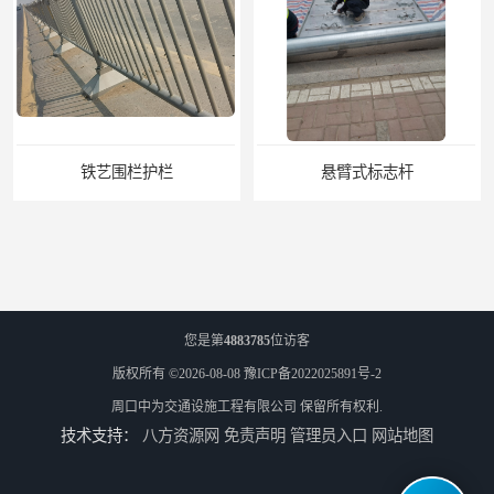
铁艺围栏护栏
悬臂式标志杆
您是第
4883785
位访客
版权所有 ©2026-08-08
豫ICP备2022025891号-2
周口中为交通设施工程有限公司
保留所有权利.
技术支持：
八方资源网
免责声明
管理员入口
网站地图
F型悬臂式交通标志杆
道路交通标志牌