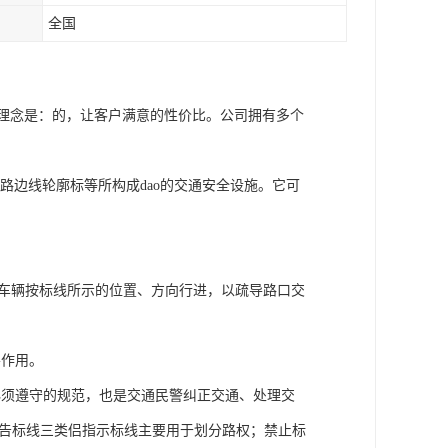
全国
营理念是：的，让客户满意的性价比。公司拥有多个
和路边线轮廓标等所构成dao的交通安全设施。它可
。
种车辆按标线所示的位置、方向行进，以疏导路口交
导作用。
必须遵守的规范，也是交通民警纠正交通、处理交
警告标线三类侣指示标线主要用于划分路权；禁止标