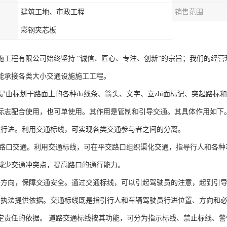
建筑工地、市政工程
销售范围
彩钢夹芯板
施工程有限公司始终坚持 “诚信、匠心、专注、创新”的宗旨；我们的经
能承接各类大小交通设施施工工程。
ai是由标划于路面上的各种du线条、箭头、文字、立zhi面标记、突起路标
标志配合使用，也可单使用。其作用是管制和引导交通。其具体作用如下
分道行进。利用交通标线，可实现各类交通参与者之间的分离。
平交路口交通。利用交通标线，可在平交路口组织渠化交通，指导行人和各
减少交通冲突点，提高路口的通行能力。
行进方向，保障交通安全。通过交通标线，可以引起驾驶员的注意，起到引
法和执法提供依据。交通标线既是指引行人和车辆驾驶员行进位置、方向和
定责任的依据。 道路交通标线按其功能，可分为指示标线、禁止标线、