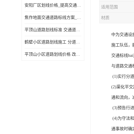
安阳厂区划线价格_提高交通安全
适用范围
焦作地面交通道路标线方案_强调交通规则
材质
平顶山道路划线标准 交通道路标线 提供可变车道指示
中为交通设
鹤壁小区道路划线施工 分道线 改善交通效率
施工队伍，
平顶山小区道路划线价格 改善交通效率
交通标线b
与道路交通
(1)实行
(2)渠化
通和流向，
(3)预告
(4)为守
通事故时确