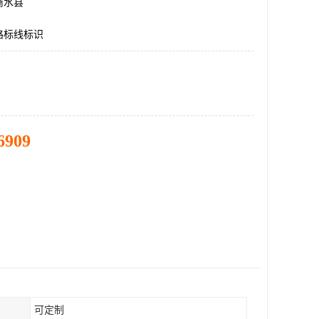
商水县
路标线标识
6909
可定制