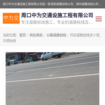
周口中为交通设施工程有限公司是一家洛阳道路划线公司、郑州道路划线公司、平顶山道路车位划线公司、开封车位划线公司、许昌道路车位划线公司、漯河道路车位划线公司，公司始终坚持“诚信、匠心、专注”的宗旨；我们的经营理念是：的服务。
周口中为交通设施工程有限公司
专注道路标线施工，专业的道路标线及交通设施施工服务商!
当前位置：
首页
>
供应商机
>
公路道路划线
> 开封道路划线多少钱_
交通道路标线
公路道路划线
冷喷标线
道路标线划线
马路标线
道路标线
道路划线