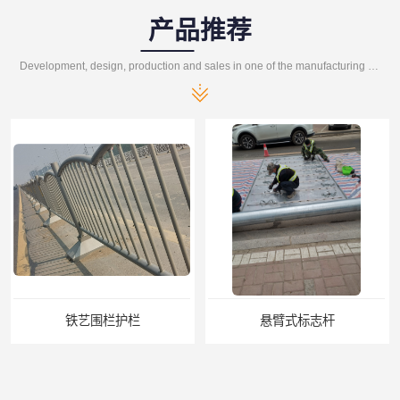
产品推荐
Development, design, production and sales in one of the manufacturing enterprises
铁艺围栏护栏
悬臂式标志杆