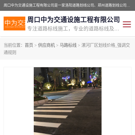
周口中为交通设施工程有限公司是一家洛阳道路划线公司、郑州道路划线公司、平顶山道路车位划线公司、开封车位划线公司、许昌道路车位划线公司、漯河道路车位划线公司，公司始终坚持“诚信、匠心、专注”的宗旨；我们的经营理念是：的服务。
周口中为交通设施工程有限公司
专注道路标线施工，专业的道路标线及交通设施施工服务商!
当前位置：
首页
>
供应商机
>
马路标线
> 漯河厂区划线价格_强调交
交通道路标线
公路道路划线
通规则
道路标线划线
马路标线
道路标线
道路划线