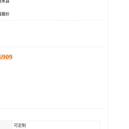
商水县
线报价
6909
可定制