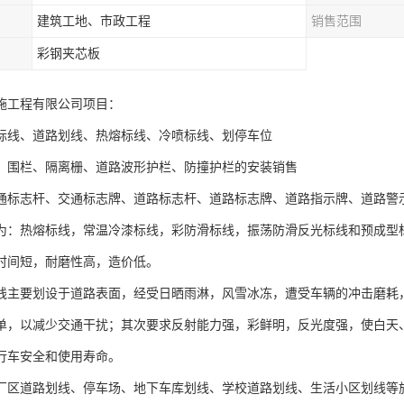
建筑工地、市政工程
销售范围
彩钢夹芯板
施工程有限公司项目：
标线、道路划线、热熔标线、冷喷标线、划停车位
、围栏、隔离栅、道路波形护栏、防撞护栏的安装销售
通标志杆、交通标志牌、道路标志杆、道路标志牌、道路指示牌、道路警
为：热熔标线，常温冷漆标线，彩防滑标线，振荡防滑反光标线和预成型
时间短，耐磨性高，造价低。
线主要划设于道路表面，经受日晒雨淋，风雪冰冻，遭受车辆的冲击磨耗
单，以减少交通干扰；其次要求反射能力强，彩鲜明，反光度强，使白天
行车安全和使用寿命。
厂区道路划线、停车场、地下车库划线、学校道路划线、生活小区划线等施