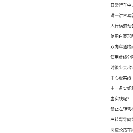
日常行车中
讲一讲容易
人行横道预
使用白菱形
双向车道路
使用虚线分
时很少会出
中心虚实线
由一条实线
虚实线呢？
禁止左转弯
左转弯导向
高速公路车