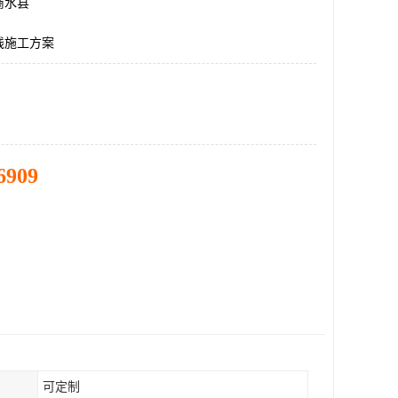
商水县
线施工方案
6909
可定制