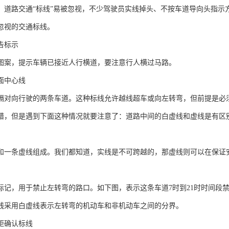
，道路交通“标线”易被忽视，不少驾驶员实线掉头、不按车道导向头指示方向
忽视的交通标线。
告标示
图案，提示车辆已接近人行横道，要注意行人横过马路。
面中心线
隔对向行驶的两条车道。这种标线允许越线超车或向左转弯，但前提是必
错，但是遇到下面这种情况就要注意了：道路中间的白虚线和虚线是有区
和一条虚线组成。我们都知道，实线是不可跨越的，那虚线则可以在保证
标记，用于禁止左转弯的路口。如下图，表示这条车道7时到21时时间段
线采用白虚线表示左转弯的机动车和非机动车之间的分界。
距确认标线