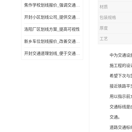
焦作学校划线报价_强调交通规则
材质
开封小区划线公司_提供交通信息
包装规格
厚度
洛阳厂区划线方案_提高可视性
工艺
新乡车位划线报价_改善交通效率
开封交通道理划线_便于交通管理
中为交通设
施工程的设
希望下次与
接近铁路平
用以指示前
交通标线是
交通。
道路交通标