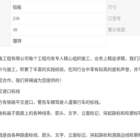
铝板
尺寸
219
订货号
10
警示类型
镀锌
施工程有限公司每个工程均有专人精心组织施工，业务上精益求精，我们
计与施工，积累了丰富的实践经验，在同行业中享有较高的度和声誉，并
您合作，我们将竭诚为您提供的！
交道口标线
方有铁路平交道口，警告车辆驾驶人谨慎行车的标线。
由标画于路面上的各种线条、箭头、文字、立面标记、突起路标和轮廓标
线是由各种路面标线、箭头、文字、立面标记、突起路标和道路边线轮廓