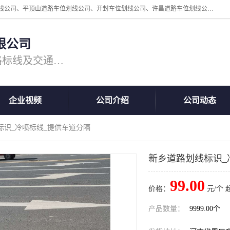
周口中为交通设施工程有限公司是一家洛阳道路划线公司、郑州道路划线公司、平顶山道路车位划线公司、开封车位划线公司、许昌道路车位划线公司、漯河道路车位划线公司，公司始终坚持“诚信、匠心、专注”的宗旨；我们的经营理念是：的服务。
限公司
专注道路标线施工，专业的道路标线及交通设施施工服务商!
企业视频
公司介绍
公司动态
标识_冷喷标线_提供车道分隔
新乡道路划线标识_
99.00
价格：
元/个 
产品数量：
9999.00个