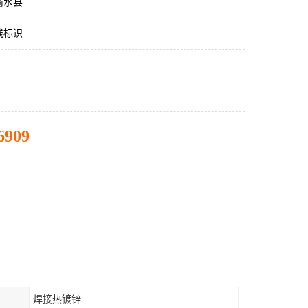
商水县
线标识
6909
焊接热镀锌