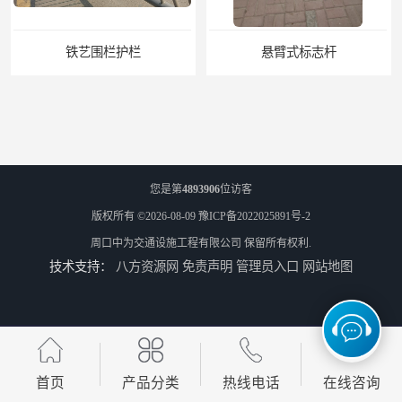
围栏护栏
悬臂式标志杆
您是第
4893906
位访客
版权所有 ©2026-08-09
豫ICP备2022025891号-2
周口中为交通设施工程有限公司
保留所有权利.
技术支持：
八方资源网
免责声明
管理员入口
网站地图
F型悬臂式交通标志杆
道路交通标志牌
首页
产品分类
热线电话
在线咨询