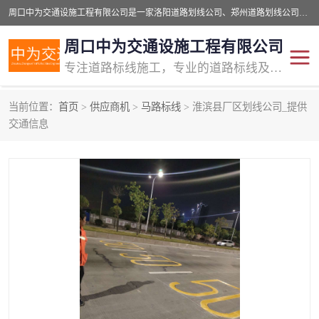
周口中为交通设施工程有限公司是一家洛阳道路划线公司、郑州道路划线公司、平顶山道路车位划线公司、开封车位划线公司、许昌道路车位划线公司、漯河道路车位划线公司，公司始终坚持“诚信、匠心、专注”的宗旨；我们的经营理念是：的服务。
周口中为交通设施工程有限公司
专注道路标线施工，专业的道路标线及交通设施施工服务商!
当前位置：
首页
>
供应商机
>
马路标线
> 淮滨县厂区划线公司_提供
交通道路标线
公路道路划线
交通信息
道路标线划线
马路标线
道路标线
道路划线