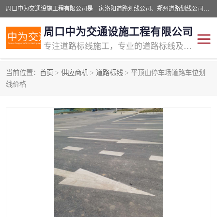
周口中为交通设施工程有限公司是一家洛阳道路划线公司、郑州道路划线公司、平顶山道路车位划线公司、开封车位划线公司、许昌道路车位划线公司、漯河道路车位划线公司，公司始终坚持“诚信、匠心、专注”的宗旨；我们的经营理念是：的服务。
周口中为交通设施工程有限公司
专注道路标线施工，专业的道路标线及交通设施施工服务商!
当前位置：
首页
>
供应商机
>
道路标线
> 平顶山停车场道路车位划
交通道路标线
公路道路划线
线价格
道路标线划线
马路标线
道路标线
道路划线