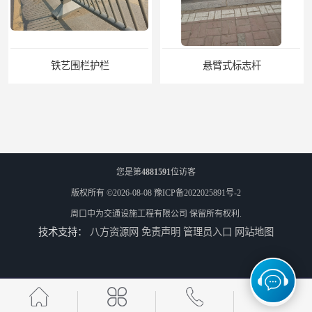
悬臂式标志杆
F型悬臂式交通标志杆
您是第
4881591
位访客
版权所有 ©2026-08-08
豫ICP备2022025891号-2
周口中为交通设施工程有限公司
保留所有权利.
技术支持：
八方资源网
免责声明
管理员入口
网站地图
道路交通标志牌
道路交通标志标线