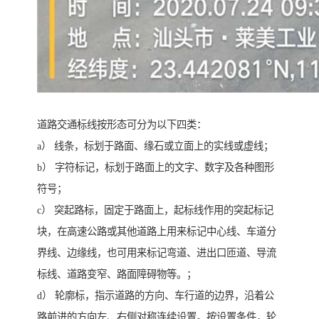
道路交通标线按形态可分为以下四类：
a） 线条，标划于路面、缘石或立面上的实线或虚线；
b） 字符标记，标划于路面上的文字、数字及各种图形
符号；
c） 突起路标，固定于路面上，起标线作用的突起标记
块，在高速公路或其他道路上用来标记中心线、车道分
界线、边缘线，也可用来标记弯道、进出口匝道、导流
标线、道路变窄、路面障碍物等。；
d） 轮廓标，指示道路的方向、车行道的边界，沿着公
路前进的方向左、右侧对称连续设置。按设置条件，轮