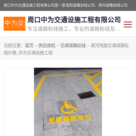
周口中为交通设施工程有限公司是一家洛阳道路划线公司、郑州道路划线公司、平顶山道路车位划线公司、开封车位划线公司、许昌道路车位划线公司、漯河道路车位划线公司，公司始终坚持“诚信、匠心、专注”的宗旨；我们的经营理念是：的服务。
周口中为交通设施工程有限公司
专注道路标线施工，专业的道路标线及交通设施施工服务商!
当前位置：
首页
>
供应商机
>
交通道路标线
> 漯河地面交通道路标
交通道路标线
公路道路划线
线价格_中为交通设施工程
道路标线划线
马路标线
道路标线
道路划线