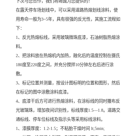
下次与您合作，我们将竭诚为您提供的！
在露天停车场划线中，可以采用道路热熔划线涂料，使
用寿命一般为3~5年，具有很强的反光性，其施工流程如
下：
1、反光热熔标线，采用玻璃微珠底漆，石油树脂热熔涂
料。
2、把涂料放在热熔机内加热，融化后的温度控制在摄氏
180度至220度之间，并充分搅拌10分钟左右后进行涂
敷。
3、标记位置并测量，按设计图标明的位置和图形，然后
在标记的图中涂敷涂料底漆。
4、底漆干后方可进行热熔涂料，在涂标线的同时撒布反
光玻璃珠，增加夜间识别性，标线厚度1.5—1.8。道路交
通标线、停车位标线及指示头等采用标线涂料。
1、漆膜厚度：1.2-1.5；不粘胎干燥时间 lt;5min;