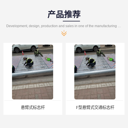
产品推荐
Development, design, production and sales in one of the manufacturing enterprises
F型悬臂式交通标志杆