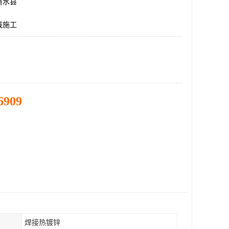
商水县
线施工
6909
焊接热镀锌