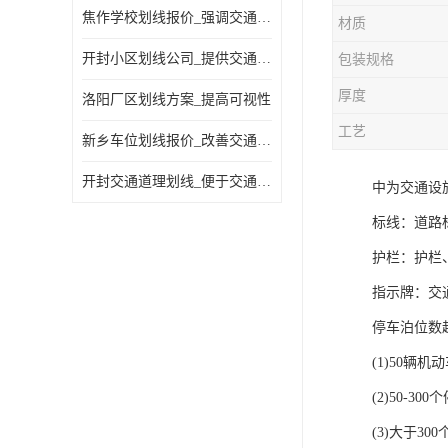
焦作学校划线报价_强调交通规则
材质
开封小区划线公司_提供交通信息
包装规格
厚度
洛阳厂区划线方案_提高可视性
工艺
新乡车位划线报价_改善交通效率
开封交通道理划线_便于交通管理
中为交通设
标线：道路
护栏：护栏
指示牌：交
停车泊位数
(1)50辆
(2)50-3
(3)大于3