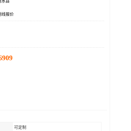
商水县
划线报价
6909
可定制