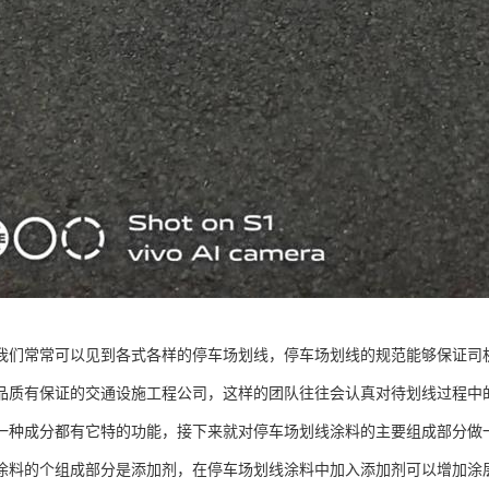
我们常常可以见到各式各样的停车场划线，停车场划线的规范能够保证司
品质有保证的交通设施工程公司，这样的团队往往会认真对待划线过程中
一种成分都有它特的功能，接下来就对停车场划线涂料的主要组成部分做
涂料的个组成部分是添加剂，在停车场划线涂料中加入添加剂可以增加涂