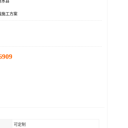
商水县
线施工方案
6909
可定制