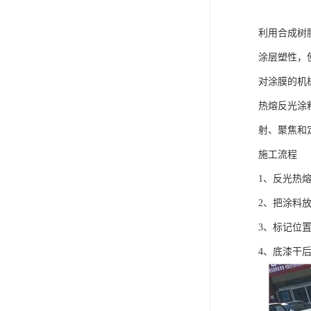
利用合成树
涂层塑性，
对涂膜的机
热熔反光涂
射、聚焦和
施工流程
1、反光热
2、把涂料
3、标记位
4、底漆干