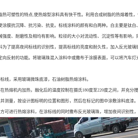
脂热可塑性的特点,使热熔型涂料具有快干性。利用合成树脂的热熔着性
使涂膜抗沉降、抗污染、抗变。标线涂料的颜有和白两种。白主要是钛白
械强度、耐磨性及相均有影响。粒径的大小对流动性、沉淀性等有影响，
料为了提高夜间标线的识别性，提高标线的亮度和耐久性，加入反光玻璃
定向反射的功能。将玻璃珠混入涂料中或撒布于涂膜表面，可以将汽车灯
熔标线，采用玻璃微珠底漆，石油树脂热熔涂料。
放在热熔机内加热，融化后的温度控制在摄氏180度至220度之间，并充分
置并测量，按设计图标明的位置和图形，然后在标记的图中涂敷涂料底漆
后方可进行热熔涂料，在涂标线的同时撒布反光玻璃珠，增加夜间识别性，标线厚