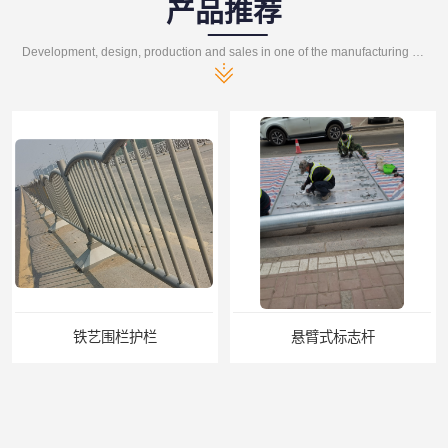
产品推荐
Development, design, production and sales in one of the manufacturing enterprises
铁艺围栏护栏
悬臂式标志杆