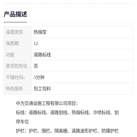
产品描述
温度类型
热熔型
保质期
12
功能
道路标线
是否危险化学品
否
干燥时间≤
5分钟
特色服务
包工包料
中为交通设施工程有限公司项目：
标线：道路标线、道路划线、热熔标线、冷喷标线、划
停车位
护栏：护栏、围栏、隔离栅、道路波形护栏、防撞护栏