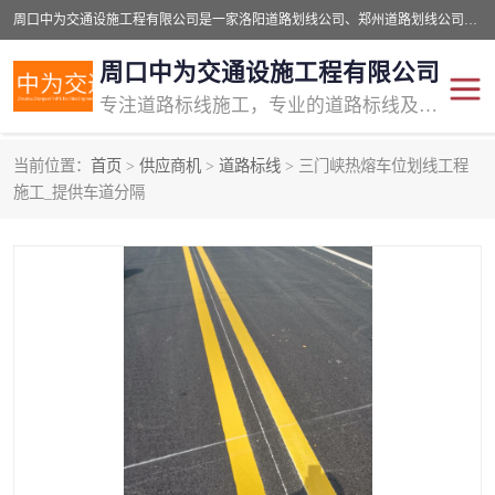
周口中为交通设施工程有限公司是一家洛阳道路划线公司、郑州道路划线公司、平顶山道路车位划线公司、开封车位划线公司、许昌道路车位划线公司、漯河道路车位划线公司，公司始终坚持“诚信、匠心、专注”的宗旨；我们的经营理念是：的服务。
周口中为交通设施工程有限公司
专注道路标线施工，专业的道路标线及交通设施施工服务商!
当前位置：
首页
>
供应商机
>
道路标线
> 三门峡热熔车位划线工程
交通道路标线
公路道路划线
施工_提供车道分隔
道路标线划线
马路标线
道路标线
道路划线