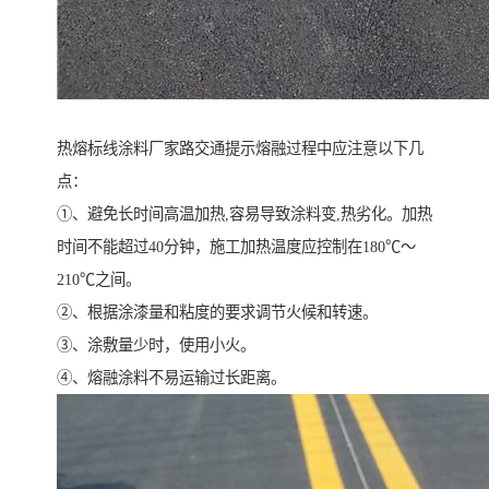
热熔标线涂料厂家路交通提示熔融过程中应注意以下几
点：
①、避免长时间高温加热,容易导致涂料变,热劣化。加热
时间不能超过40分钟，施工加热温度应控制在180℃～
210℃之间。
②、根据涂漆量和粘度的要求调节火候和转速。
③、涂敷量少时，使用小火。
④、熔融涂料不易运输过长距离。