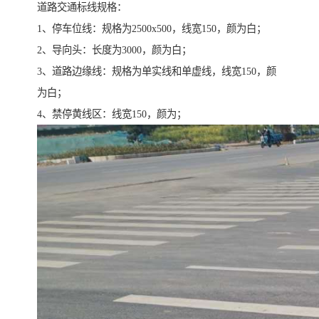
道路交通标线规格：
1、停车位线：规格为2500x500，线宽150，颜为白；
2、导向头：长度为3000，颜为白；
3、道路边缘线：规格为单实线和单虚线，线宽150，颜
为白；
4、禁停黄线区：线宽150，颜为；