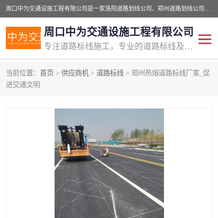
周口中为交通设施工程有限公司是一家洛阳道路划线公司、郑州道路划线公司、平顶山道路车位划线公司、开封车位划线公司、许昌道路车位划线公司、漯河道路车位划线公司，公司始终坚持“诚信、匠心、专注”的宗旨；我们的经营理念是：的服务。
周口中为交通设施工程有限公司
专注道路标线施工，专业的道路标线及交通设施施工服务商!
当前位置：
首页
>
供应商机
>
道路标线
> 郑州热熔道路标线厂家_促
交通道路标线
公路道路划线
进交通文明
道路标线划线
马路标线
道路标线
道路划线