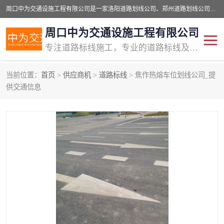
周口中为交通设施工程有限公司是一家洛阳道路划线公司、郑州道路划线公司、平顶山道路车位划线公司、开封车位划线公司、许昌道路车位划线公司、漯河道路车位划线公司，公司始终坚持“诚信、匠心、专注”的宗旨；我们的经营理念是：的服务。
周口中为交通设施工程有限公司
专注道路标线施工，专业的道路标线及交通设施施工服务商!
当前位置：
首页
>
供应商机
>
道路标线
> 焦作热熔车位划线公司_提
交通道路标线
公路道路划线
供交通信息
道路标线划线
马路标线
道路标线
道路划线