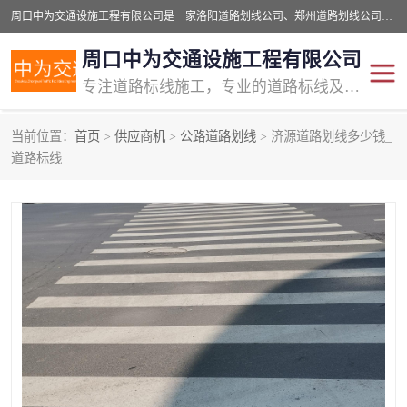
周口中为交通设施工程有限公司是一家洛阳道路划线公司、郑州道路划线公司、平顶山道路车位划线公司、开封车位划线公司、许昌道路车位划线公司、漯河道路车位划线公司，公司始终坚持“诚信、匠心、专注”的宗旨；我们的经营理念是：的服务。
周口中为交通设施工程有限公司
专注道路标线施工，专业的道路标线及交通设施施工服务商!
当前位置：
首页
>
供应商机
>
公路道路划线
> 济源道路划线多少钱_
交通道路标线
公路道路划线
道路标线
道路标线划线
马路标线
道路标线
道路划线