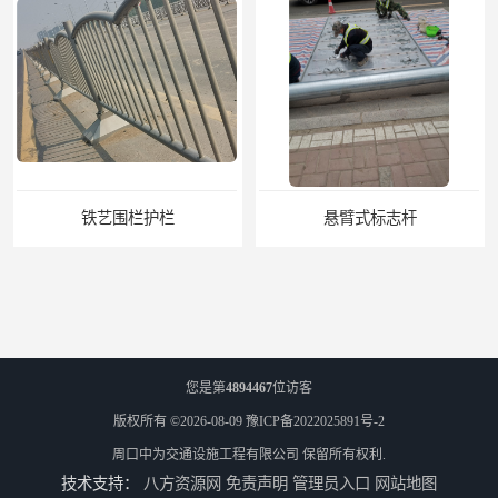
铁艺围栏护栏
悬臂式标志杆
您是第
4894467
位访客
版权所有 ©2026-08-09
豫ICP备2022025891号-2
周口中为交通设施工程有限公司
保留所有权利.
技术支持：
八方资源网
免责声明
管理员入口
网站地图
F型悬臂式交通标志杆
道路交通标志牌