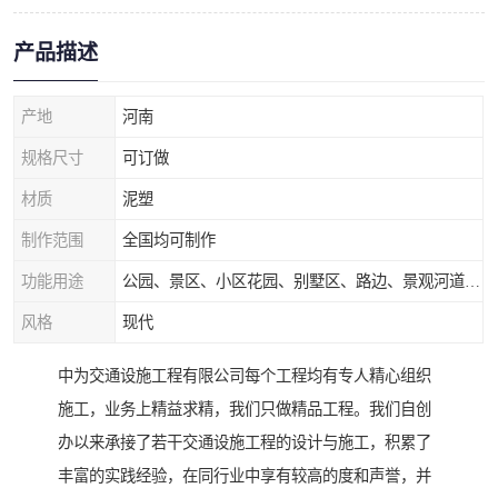
产品描述
产地
河南
规格尺寸
可订做
材质
泥塑
制作范围
全国均可制作
功能用途
公园、景区、小区花园、别墅区、路边、景观河道、水库堤坝、市政桥梁、公路交通和园林景观装饰工程等
风格
现代
中为交通设施工程有限公司每个工程均有专人精心组织
施工，业务上精益求精，我们只做精品工程。我们自创
办以来承接了若干交通设施工程的设计与施工，积累了
丰富的实践经验，在同行业中享有较高的度和声誉，并