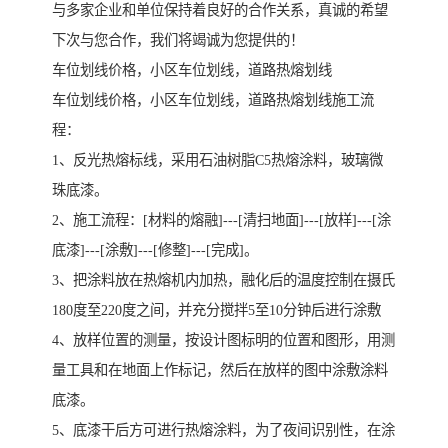
与多家企业和单位保持着良好的合作关系，真诚的希望
下次与您合作，我们将竭诚为您提供的！
车位划线价格，小区车位划线，道路热熔划线
车位划线价格，小区车位划线，道路热熔划线施工流
程：
1、反光热熔标线，采用石油树脂C5热熔涂料，玻璃微
珠底漆。
2、施工流程：[材料的熔融]---[清扫地面]---[放样]---[涂
底漆]---[涂敷]---[修整]---[完成]。
3、把涂料放在热熔机内加热，融化后的温度控制在摄氏
180度至220度之间，并充分搅拌5至10分钟后进行涂敷
4、放样位置的测量，按设计图标明的位置和图形，用测
量工具和在地面上作标记，然后在放样的图中涂敷涂料
底漆。
5、底漆干后方可进行热熔涂料，为了夜间识别性，在涂