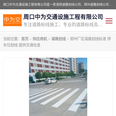
周口中为交通设施工程有限公司是一家洛阳道路划线公司、郑州道路划线公司、平顶山道路车位划线公司、开封车位划线公司、许昌道路车位划线公司、漯河道路车位划线公司，公司始终坚持“诚信、匠心、专注”的宗旨；我们的经营理念是：的服务。
周口中为交通设施工程有限公司
专注道路标线施工，专业的道路标线及交通设施施工服务商!
当前位置：
首页
>
供应商机
>
道路划线
> 郑州厂区道路划线标准 停
交通道路标线
公路道路划线
车位划线 提供交通信息
道路标线划线
马路标线
道路标线
道路划线