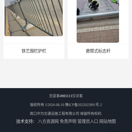
悬臂式标志杆
F型悬臂式交通标志杆
您是第
4905111
位访客
版权所有 ©2026-08-10
豫ICP备2022025891号-2
周口中为交通设施工程有限公司
保留所有权利.
技术支持：
八方资源网
免责声明
管理员入口
网站地图
道路交通标志牌
道路交通标志标线