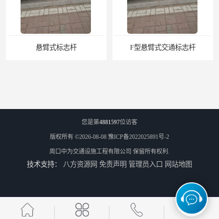
杆
F型悬臂式交通标志杆
您是第
4881597
位访客
版权所有 ©2026-08-08
豫ICP备2022025891号-2
周口中为交通设施工程有限公司
保留所有权利.
技术支持：
八方资源网
免责声明
管理员入口
网站地图
道路交通标志牌
道路交通标志标线