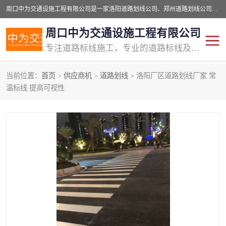
周口中为交通设施工程有限公司是一家洛阳道路划线公司、郑州道路划线公司、平顶山道路车位划线公司、开封车位划线公司、许昌道路车位划线公司、漯河道路车位划线公司，公司始终坚持“诚信、匠心、专注”的宗旨；我们的经营理念是：的服务。
周口中为交通设施工程有限公司
专注道路标线施工，专业的道路标线及交通设施施工服务商!
当前位置：
首页
>
供应商机
>
道路划线
> 洛阳厂区道路划线厂家 常
交通道路标线
公路道路划线
温标线 提高可视性
道路标线划线
马路标线
道路标线
道路划线