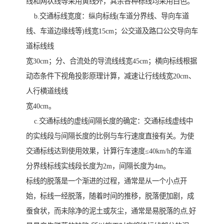
线和网状线等采用黄线外，其余各种标线均采用白色。
b.交通标线宽度：纵向标线(车道分界线、导向车道
线、车道边缘线等)线宽15cm；公交道及路口公交导向车
道标线线
宽30cm；分、合流处的导流线线宽45cm；横向标线根据
动态条件下视角投影原理计算，减速让行线线宽20cm、
人行横道线线
宽40cm。
c.交通标线的虚线间隔长度的确定：交通标线虚线中
的实线段与间隔长度的比例与车行速度直接有关。为使
交通标线达到使用效果，计算行车速度≤40km/h的车道
分界线标线实线段长度为2m，间隔长度为4m。
标线的脱落是一个渐进的过程，通常是从一个小点开
始，标线一经脱落，随着时间的推移，脱落便加剧，成
蚕食状，而未除净的泥土或灰尘，通常是易脱落的点,好