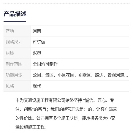
产品描述
产地
河南
规格尺寸
可订做
材质
泥塑
制作范围
全国均可制作
功能用途
公园、景区、小区花园、别墅区、路边、景观河道、水库堤坝、市政桥梁、公路交通和园林景观装饰工程等
风格
现代
中为交通设施工程有限公司始终坚持 “诚信、匠心、专
注、创新”的宗旨；我们的经营理念是：的，让客户满意
的性价比。公司拥有多个施工队伍，能承接各类大小交
通设施施工工程。