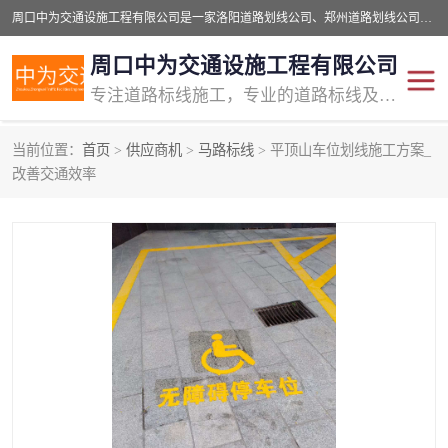
周口中为交通设施工程有限公司是一家洛阳道路划线公司、郑州道路划线公司、平顶山道路车位划线公司、开封车位划线公司、许昌道路车位划线公司、漯河道路车位划线公司，公司始终坚持“诚信、匠心、专注”的宗旨；我们的经营理念是：的服务。
周口中为交通设施工程有限公司
专注道路标线施工，专业的道路标线及交通设施施工服务商!
当前位置：
首页
>
供应商机
>
马路标线
> 平顶山车位划线施工方案_
交通道路标线
公路道路划线
改善交通效率
道路标线划线
马路标线
道路标线
道路划线