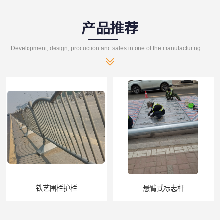
产品推荐
Development, design, production and sales in one of the manufacturing enterprises
铁艺围栏护栏
悬臂式标志杆