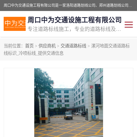
周口中为交通设施工程有限公司是一家洛阳道路划线公司、郑州道路划线公司、平顶山道路车位划线公司、开封车位划线公司、许昌道路车位划线公司、漯河道路车位划线公司，公司始终坚持“诚信、匠心、专注”的宗旨；我们的经营理念是：的服务。
周口中为交通设施工程有限公司
专注道路标线施工，专业的道路标线及交通设施施工服务商!
当前位置：
首页
>
供应商机
>
交通道路标线
> 漯河地面交通道路标
交通道路标线
公路道路划线
线标识_冷喷标线_提供交通信息
道路标线划线
马路标线
道路标线
道路划线