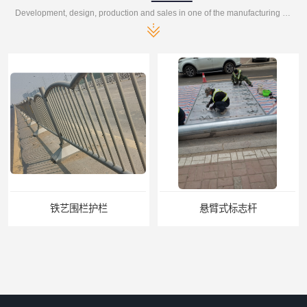
Development, design, production and sales in one of the manufacturing enterprises
铁艺围栏护栏
悬臂式标志杆