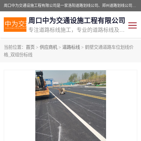
周口中为交通设施工程有限公司是一家洛阳道路划线公司、郑州道路划线公司、平顶山道路车位划线公司、开封车位划线公司、许昌道路车位划线公司、漯河道路车位划线公司，公司始终坚持“诚信、匠心、专注”的宗旨；我们的经营理念是：的服务。
周口中为交通设施工程有限公司
专注道路标线施工，专业的道路标线及交通设施施工服务商!
当前位置：
首页
>
供应商机
>
道路标线
> 鹤壁交通道路车位划线价
交通道路标线
公路道路划线
格_双组份标线
道路标线划线
马路标线
道路标线
道路划线