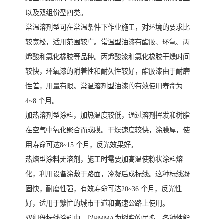
以及双组份型四类。
常温溶剂型可在常温条件下作业施工，对环境的要求比
较宽松，适用范围较广。常温型油漆有酯胶、环氧、丙
烯酸和氯化橡胶等品种。丙烯酸漆和氯化橡胶干燥时间
较快，环氧漆的附着性和耐久性较好，酯胶漆由于耐磨
性差，用量有限。常温溶剂型油漆的有效使用寿命为
4~8 个月。
加热溶剂型涂料，加热温度较低，通过溶剂挥发和树脂
在空气中氧化聚合而成膜。干燥速度较快，涂膜厚，使
用寿命可达8~15 个月，反光效果好。
热熔型涂料无溶剂，施工时需要加高温使粉状涂料熔
化，利用设备涂敷于路面，冷凝后成标线。这种标线凝
固快，耐磨性强，有效寿命可达20~36 个月，反光性
好，适用于繁忙的城市干道和高速公路上使用。
双组份标线涂料中，以PMMA为树脂的居多，各种性能