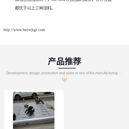
都优于以上三种涂料。
http://www.hnzwjtgs.com
产品推荐
Development, design, production and sales in one of the manufacturing enterprises