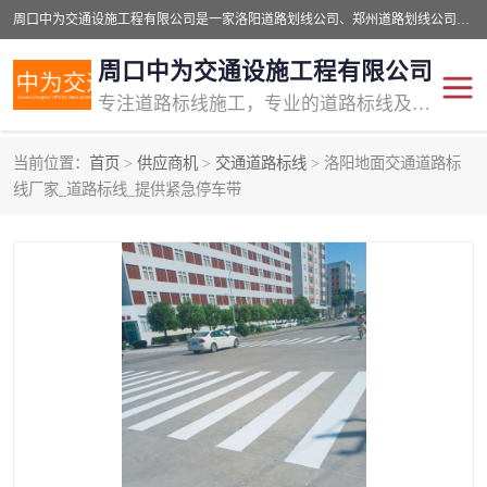
周口中为交通设施工程有限公司是一家洛阳道路划线公司、郑州道路划线公司、平顶山道路车位划线公司、开封车位划线公司、许昌道路车位划线公司、漯河道路车位划线公司，公司始终坚持“诚信、匠心、专注”的宗旨；我们的经营理念是：的服务。
周口中为交通设施工程有限公司
专注道路标线施工，专业的道路标线及交通设施施工服务商!
当前位置：
首页
>
供应商机
>
交通道路标线
> 洛阳地面交通道路标
交通道路标线
公路道路划线
线厂家_道路标线_提供紧急停车带
道路标线划线
马路标线
道路标线
道路划线